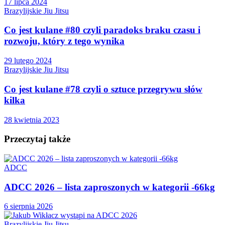
17 lipca 2024
Brazylijskie Jiu Jitsu
Co jest kulane #80 czyli paradoks braku czasu i
rozwoju, który z tego wynika
29 lutego 2024
Brazylijskie Jiu Jitsu
Co jest kulane #78 czyli o sztuce przegrywu słów
kilka
28 kwietnia 2023
Przeczytaj także
ADCC
ADCC 2026 – lista zaproszonych w kategorii -66kg
6 sierpnia 2026
Brazylijskie Jiu Jitsu