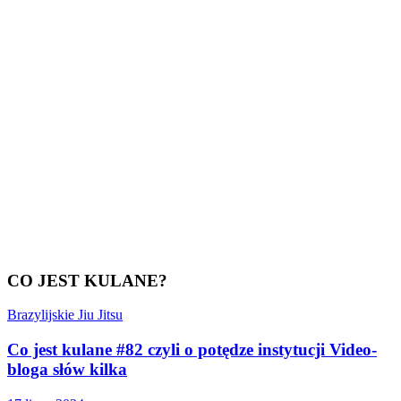
CO JEST KULANE?
Brazylijskie Jiu Jitsu
Co jest kulane #82 czyli o potędze instytucji Video-
bloga słów kilka