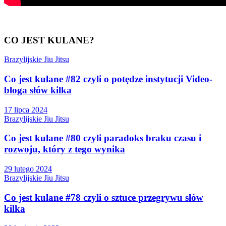
CO JEST KULANE?
Brazylijskie Jiu Jitsu
Co jest kulane #82 czyli o potędze instytucji Video-
bloga słów kilka
17 lipca 2024
Brazylijskie Jiu Jitsu
Co jest kulane #80 czyli paradoks braku czasu i
rozwoju, który z tego wynika
29 lutego 2024
Brazylijskie Jiu Jitsu
Co jest kulane #78 czyli o sztuce przegrywu słów
kilka