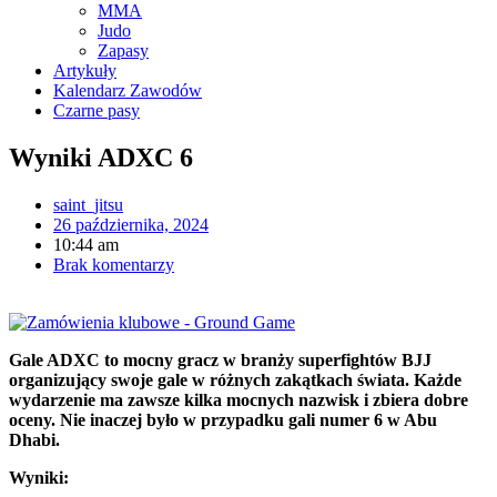
MMA
Judo
Zapasy
Artykuły
Kalendarz Zawodów
Czarne pasy
Wyniki ADXC 6
saint_jitsu
26 października, 2024
10:44 am
Brak komentarzy
Gale ADXC to mocny gracz w branży superfightów BJJ
organizujący swoje gale w różnych zakątkach świata. Każde
wydarzenie ma zawsze kilka mocnych nazwisk i zbiera dobre
oceny. Nie inaczej było w przypadku gali numer 6 w Abu
Dhabi.
Wyniki: