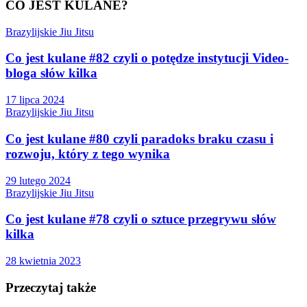
CO JEST KULANE?
Brazylijskie Jiu Jitsu
Co jest kulane #82 czyli o potędze instytucji Video-
bloga słów kilka
17 lipca 2024
Brazylijskie Jiu Jitsu
Co jest kulane #80 czyli paradoks braku czasu i
rozwoju, który z tego wynika
29 lutego 2024
Brazylijskie Jiu Jitsu
Co jest kulane #78 czyli o sztuce przegrywu słów
kilka
28 kwietnia 2023
Przeczytaj także