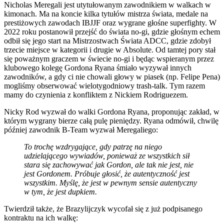
Nicholas Meregali jest utytułowanym zawodnikiem w walkach w
kimonach. Ma na koncie kilka tytułów mistrza świata, medale na
prestiżowych zawodach IBJJF oraz wygrane głośne superfighty. W
2022 roku postanowił przejść do świata no-gi, gdzie głośnym echem
odbił się jego start na Mistrzostwach Świata ADCC, gdzie zdobył
trzecie miejsce w kategorii i drugie w Absolute. Od tamtej pory stał
się poważnym graczem w świecie no-gi i będąc wspieranym przez
klubowego kolegę Gordona Ryana śmiało wyzywał innych
zawodników, a gdy ci nie chowali głowy w piasek (np. Felipe Pena)
mogliśmy obserwować wielotygodniowy trash-talk. Tym razem
mamy do czynienia z konfliktem z Nickiem Rodriguezem.
Nicky Rod wyzwał do walki Gordona Ryana, proponując zakład, w
którym wygrany bierze całą pulę pieniędzy. Ryana odmówił, chwilę
później zawodnik B-Team wyzwał Meregaliego:
To trochę wzdrygające, gdy patrzę na niego
udzielającego wywiadów, ponieważ ze wszystkich sił
stara się zachowywać jak Gordon, ale tak nie jest, nie
jest Gordonem. Próbuje głosić, że autentyczność jest
wszystkim. Myślę, że jest w pewnym sensie autentyczny
w tym, że jest dupkiem.
Twierdził także, że Brazylijczyk wycofał się z już podpisanego
kontraktu na ich walkę: