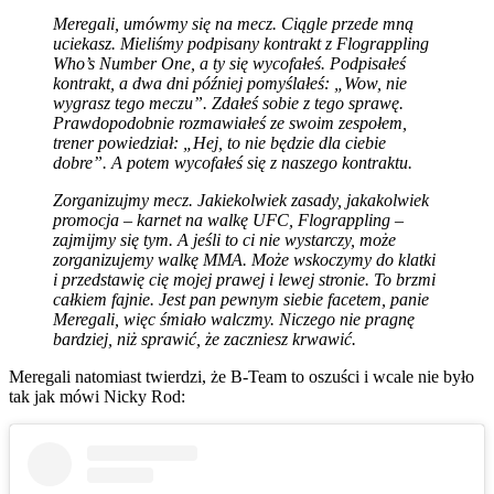
Meregali, umówmy się na mecz. Ciągle przede mną
uciekasz. Mieliśmy podpisany kontrakt z Flograppling
Who’s Number One, a ty się wycofałeś. Podpisałeś
kontrakt, a dwa dni później pomyślałeś: „Wow, nie
wygrasz tego meczu”. Zdałeś sobie z tego sprawę.
Prawdopodobnie rozmawiałeś ze swoim zespołem,
trener powiedział: „Hej, to nie będzie dla ciebie
dobre”. A potem wycofałeś się z naszego kontraktu.
Zorganizujmy mecz. Jakiekolwiek zasady, jakakolwiek
promocja – karnet na walkę UFC, Flograppling –
zajmijmy się tym. A jeśli to ci nie wystarczy, może
zorganizujemy walkę MMA. Może wskoczymy do klatki
i przedstawię cię mojej prawej i lewej stronie. To brzmi
całkiem fajnie. Jest pan pewnym siebie facetem, panie
Meregali, więc śmiało walczmy. Niczego nie pragnę
bardziej, niż sprawić, że zaczniesz krwawić.
Meregali natomiast twierdzi, że B-Team to oszuści i wcale nie było
tak jak mówi Nicky Rod: