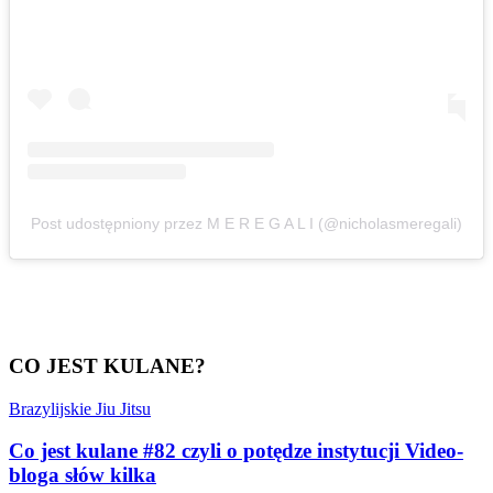
Post udostępniony przez M E R E G A L I (@nicholasmeregali)
CO JEST KULANE?
Brazylijskie Jiu Jitsu
Co jest kulane #82 czyli o potędze instytucji Video-
bloga słów kilka