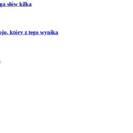
oga słów kilka
oju, który z tego wynika
a