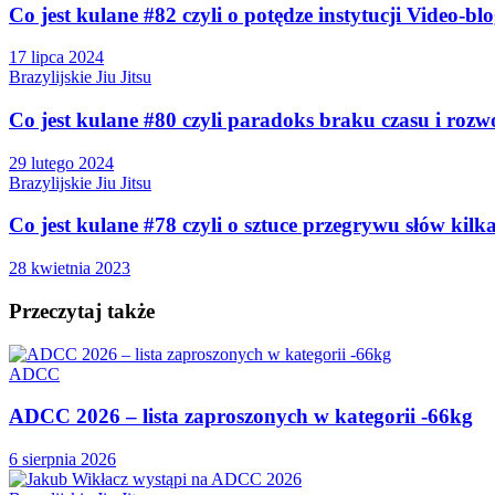
Co jest kulane #82 czyli o potędze instytucji Video-bl
17 lipca 2024
Brazylijskie Jiu Jitsu
Co jest kulane #80 czyli paradoks braku czasu i rozw
29 lutego 2024
Brazylijskie Jiu Jitsu
Co jest kulane #78 czyli o sztuce przegrywu słów kilk
28 kwietnia 2023
Przeczytaj także
ADCC
ADCC 2026 – lista zaproszonych w kategorii -66kg
6 sierpnia 2026