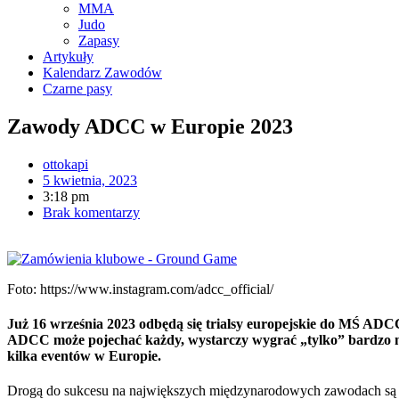
MMA
Judo
Zapasy
Artykuły
Kalendarz Zawodów
Czarne pasy
Zawody ADCC w Europie 2023
ottokapi
5 kwietnia, 2023
3:18 pm
Brak komentarzy
Foto: https://www.instagram.com/adcc_official/
Już 16 września 2023 odbędą się trialsy europejskie do MŚ ADCC
ADCC może pojechać każdy, wystarczy wygrać „tylko” bardzo moc
kilka eventów w Europie.
Drogą do sukcesu na największych międzynarodowych zawodach są re