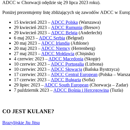
ADCC w Chorwacji odędzie się 29 lipca 2023 roku).
Poniżej prezentujemy listę zbliżających się zawodów ADCC w Europ
15 kwiecień 2023 –
ADCC Polska
(Warszawa)
29 kwiecień 2023 –
ADCC Rumunia
(Bresov)
29 kwiecień 2023 –
ADCC Belgia
(Anderlecht)
6 maj 2023 –
ADCC Serbia
(Belgrad)
20 maj 2023 –
ADCC Irlandia
(Athlone)
20 maj 2023 –
ADCC Niemcy
(Herrenberg)
27 maj 2023 –
ADCC Mołdawia
(Chișinău)
4 czerwiec 2023 –
ADCC Macedonia
(Skopje)
10 czerwiec 2023 –
ADCC Portugalia
(Lizbona)
10 czerwiec 2023 –
ADCC Słowacja
(Bańska Bystrzyca)
17 czerwiec 2023 –
ADCC Central European
(Polska – Warsz
17 czerwiec 2023 –
ADCC Bułgaria
(Sofia)
29 lipiec 2023 –
ADCC South European
(Chorwacja – Zadar)
7 październik 2023 –
ADCC Bośnia i Hercegowina
(Tuzla)
CO JEST KULANE?
Brazylijskie Jiu Jitsu