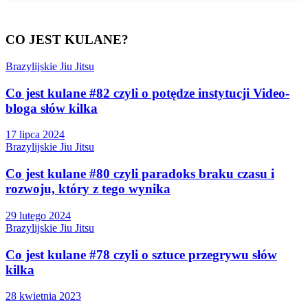
CO JEST KULANE?
Brazylijskie Jiu Jitsu
Co jest kulane #82 czyli o potędze instytucji Video-
bloga słów kilka
17 lipca 2024
Brazylijskie Jiu Jitsu
Co jest kulane #80 czyli paradoks braku czasu i
rozwoju, który z tego wynika
29 lutego 2024
Brazylijskie Jiu Jitsu
Co jest kulane #78 czyli o sztuce przegrywu słów
kilka
28 kwietnia 2023