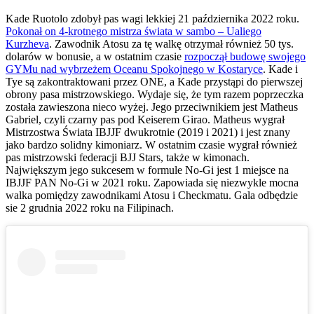
Kade Ruotolo zdobył pas wagi lekkiej 21 października 2022 roku.
Pokonał on 4-krotnego mistrza świata w sambo – Ualiego
Kurzheva
. Zawodnik Atosu za tę walkę otrzymał również 50 tys.
dolarów w bonusie, a w ostatnim czasie
rozpoczął budowę swojego
GYMu nad wybrzeżem Oceanu Spokojnego w Kostaryce
. Kade i
Tye są zakontraktowani przez ONE, a Kade przystąpi do pierwszej
obrony pasa mistrzowskiego. Wydaje się, że tym razem poprzeczka
została zawieszona nieco wyżej. Jego przeciwnikiem jest Matheus
Gabriel, czyli czarny pas pod Keiserem Girao. Matheus wygrał
Mistrzostwa Świata IBJJF dwukrotnie (2019 i 2021) i jest znany
jako bardzo solidny kimoniarz. W ostatnim czasie wygrał również
pas mistrzowski federacji BJJ Stars, także w kimonach.
Największym jego sukcesem w formule No-Gi jest 1 miejsce na
IBJJF PAN No-Gi w 2021 roku. Zapowiada się niezwykle mocna
walka pomiędzy zawodnikami Atosu i Checkmatu. Gala odbędzie
sie 2 grudnia 2022 roku na Filipinach.