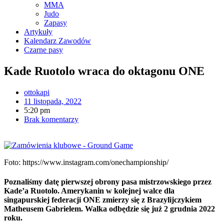
MMA
Judo
Zapasy
Artykuły
Kalendarz Zawodów
Czarne pasy
Kade Ruotolo wraca do oktagonu ONE
ottokapi
11 listopada, 2022
5:20 pm
Brak komentarzy
Foto: https://www.instagram.com/onechampionship/
Poznaliśmy datę pierwszej obrony pasa mistrzowskiego przez
Kade’a Ruotolo. Amerykanin w kolejnej walce dla
singapurskiej federacji ONE zmierzy się z Brazylijczykiem
Matheusem Gabrielem. Walka odbędzie się już 2 grudnia 2022
roku.