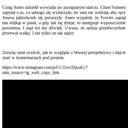
Craig Jones udzielił wywiadu po przegranym starciu. Chael Sonnen
zapytał o to, co takiego się wydarzyło, bo sam nie widział, aby ręce
Jonesa jakkolwiek się poruszyły. Jones wyjaśnił, że Fowler zapiął
mu trójkąt w pasie, a gdy tak się dzieje, to następuje wypuszczenie
powietrza. I stąd też ten dźwięk. Uważa, że sędzia przedwcześnie
przerwał walkę. I nie tylko on tak sądzi:
Zresztą sami oceńcie, jak to wygląda z Waszej perspektywy i dajcie
znać w komentarzach pod postem.
https://www.instagram.com/p/CCl1wcDpzaG/?
utm_source=ig_web_copy_link