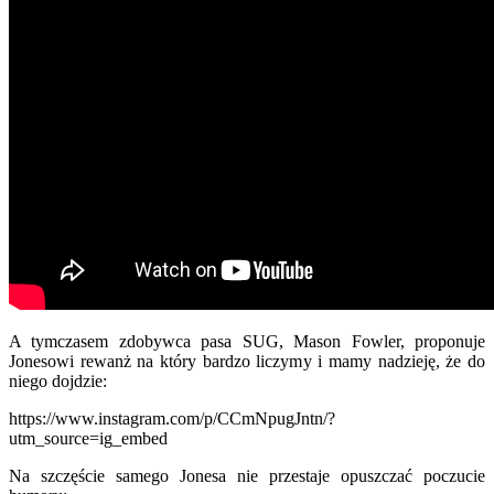
A tymczasem zdobywca pasa SUG, Mason Fowler, proponuje
Jonesowi rewanż na który bardzo liczymy i mamy nadzieję, że do
niego dojdzie:
https://www.instagram.com/p/CCmNpugJntn/?
utm_source=ig_embed
Na szczęście samego Jonesa nie przestaje opuszczać poczucie