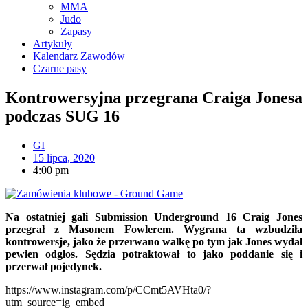
MMA
Judo
Zapasy
Artykuły
Kalendarz Zawodów
Czarne pasy
Kontrowersyjna przegrana Craiga Jonesa
podczas SUG 16
GI
15 lipca, 2020
4:00 pm
Na ostatniej gali Submission Underground 16 Craig Jones
przegrał z Masonem Fowlerem. Wygrana ta wzbudziła
kontrowersje, jako że przerwano walkę po tym jak Jones wydał
pewien odgłos. Sędzia potraktował to jako poddanie się i
przerwał pojedynek.
https://www.instagram.com/p/CCmt5AVHta0/?
utm_source=ig_embed