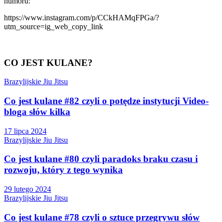
humoru:
https://www.instagram.com/p/CCkHAMqFPGa/?
utm_source=ig_web_copy_link
CO JEST KULANE?
Brazylijskie Jiu Jitsu
Co jest kulane #82 czyli o potędze instytucji Video-
bloga słów kilka
17 lipca 2024
Brazylijskie Jiu Jitsu
Co jest kulane #80 czyli paradoks braku czasu i
rozwoju, który z tego wynika
29 lutego 2024
Brazylijskie Jiu Jitsu
Co jest kulane #78 czyli o sztuce przegrywu słów