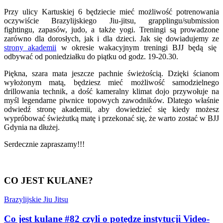
Przy ulicy Kartuskiej 6 będziecie mieć możliwość potrenowania
oczywiście Brazylijskiego Jiu-jitsu, grapplingu/submission
fightingu, zapasów, judo, a także yogi. Treningi są prowadzone
zarówno dla dorosłych, jak i dla dzieci. Jak się dowiadujemy ze
strony akademii
w okresie wakacyjnym treningi BJJ będą się
odbywać od poniedziałku do piątku od godz. 19-20.30.
Piękna, szara mata jeszcze pachnie świeżością. Dzięki ścianom
wyłożonym matą, będziesz mieć możliwość samodzielnego
drillowania technik, a dość kameralny klimat dojo przywołuje na
myśl legendarne piwnice topowych zawodników. Dlatego właśnie
odwiedź stronę akademii, aby dowiedzieć się kiedy możesz
wypróbować świeżutką matę i przekonać się, że warto zostać w BJJ
Gdynia na dłużej.
Serdecznie zapraszamy!!!
CO JEST KULANE?
Brazylijskie Jiu Jitsu
Co jest kulane #82 czyli o potędze instytucji Video-