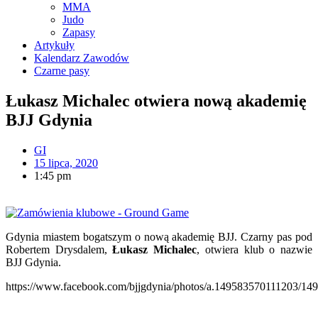
MMA
Judo
Zapasy
Artykuły
Kalendarz Zawodów
Czarne pasy
Łukasz Michalec otwiera nową akademię
BJJ Gdynia
GI
15 lipca, 2020
1:45 pm
Gdynia miastem bogatszym o nową akademię BJJ. Czarny pas pod
Robertem Drysdalem,
Łukasz Michalec
, otwiera klub o nazwie
BJJ Gdynia.
https://www.facebook.com/bjjgdynia/photos/a.149583570111203/1