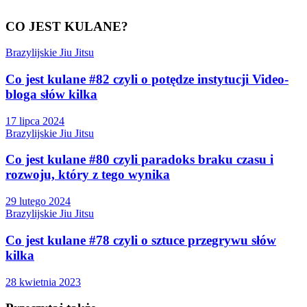
CO JEST KULANE?
Brazylijskie Jiu Jitsu
Co jest kulane #82 czyli o potędze instytucji Video-
bloga słów kilka
17 lipca 2024
Brazylijskie Jiu Jitsu
Co jest kulane #80 czyli paradoks braku czasu i
rozwoju, który z tego wynika
29 lutego 2024
Brazylijskie Jiu Jitsu
Co jest kulane #78 czyli o sztuce przegrywu słów
kilka
28 kwietnia 2023