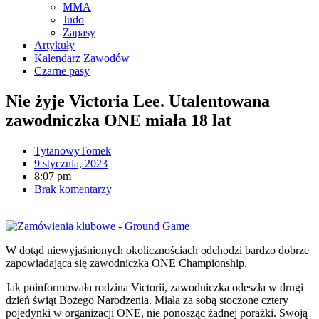
MMA
Judo
Zapasy
Artykuły
Kalendarz Zawodów
Czarne pasy
Nie żyje Victoria Lee. Utalentowana
zawodniczka ONE miała 18 lat
TytanowyTomek
9 stycznia, 2023
8:07 pm
Brak komentarzy
W dotąd niewyjaśnionych okolicznościach odchodzi bardzo dobrze
zapowiadająca się zawodniczka ONE Championship.
Jak poinformowała rodzina Victorii, zawodniczka odeszła w drugi
dzień świąt Bożego Narodzenia. Miała za sobą stoczone cztery
pojedynki w organizacji ONE, nie ponosząc żadnej porażki. Swoją