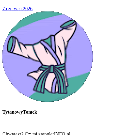
7 czerwca 2026
TytanowyTomek
Chwytasz? Czytaj grapplerINFO.pl