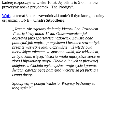
karierę rozpoczęła w wieku 16 lat. Jej bilans to 5-0 i nie bez
przyczyny nosiła przydomek „The Prodigy”.
Wpis
na temat śmierci zawodniczki umieścił dyrektor generalny
organizacji ONE –
Chatri Sityodtong.
„Jestem zdruzgotany śmiercią Victorii Lee. Poznałem
Victorię kiedy miała 11 lat. Obserwowałem jak
dojrzewa jako sportowiec i człowiek. Zawsze będę
pamiętać jak mądra, pomysłowa i bezinteresowna była
przez te wszystkie lata. Oczywiście, już wtedy była
niezwykłym talentem w sportach walki, ale widziałem,
że była kimś więcej. Victoria miała najczystsze serce ze
złota i błyskotliwy umysł. Dbała o innych w pierwszej
kolejności. Chciała wykorzystać swoje życie i pomóc
światu. Zawsze będę pamiętać Victorię za jej piękną i
cenną duszę.
Spoczywaj w pokoju Wiktorio. Wszyscy będziemy za
tobą tęsknić”