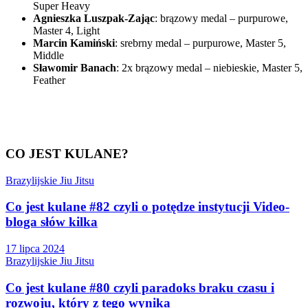
Super Heavy
Agnieszka Luszpak-Zając
: brązowy medal – purpurowe,
Master 4, Light
Marcin Kamiński
: srebrny medal – purpurowe, Master 5,
Middle
Sławomir Banach
: 2x brązowy medal – niebieskie, Master 5,
Feather
CO JEST KULANE?
Brazylijskie Jiu Jitsu
Co jest kulane #82 czyli o potędze instytucji Video-
bloga słów kilka
17 lipca 2024
Brazylijskie Jiu Jitsu
Co jest kulane #80 czyli paradoks braku czasu i
rozwoju, który z tego wynika