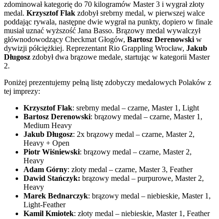
zdominował kategorię do 70 kilogramów Master 3 i wygrał złoty
medal.
Krzysztof Flak
zdobył srebrny medal, w pierwszej walce
poddając rywala, następne dwie wygrał na punkty, dopiero w finale
musiał uznać wyższość Jana Basso. Brązowy medal wywalczył
głównodowodzący Checkmat Głogów,
Bartosz Derenowski
w
dywizji półciężkiej. Reprezentant Rio Grappling Wrocław,
Jakub
Długosz
zdobył dwa brązowe medale, startując w kategorii Master
2.
Poniżej prezentujemy pełną listę zdobyczy medalowych Polaków z
tej imprezy:
Krzysztof Flak
: srebrny medal – czarne, Master 1, Light
Bartosz Derenowski
: brązowy medal – czarne, Master 1,
Medium Heavy
Jakub Długosz
: 2x brązowy medal – czarne, Master 2,
Heavy + Open
Piotr Wiśniewski
: brązowy medal – czarne, Master 2,
Heavy
Adam Górny
: złoty medal – czarne, Master 3, Feather
Dawid Stańczyk:
brązowy medal – purpurowe, Master 2,
Heavy
Marek Bednarczyk
: brązowy medal – niebieskie, Master 1,
Light-Feather
Kamil Kmiotek
: złoty medal – niebieskie, Master 1, Feather