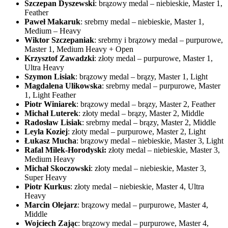
Szczepan Dyszewski
: brązowy medal – niebieskie, Master 1,
Feather
Paweł Makaruk
: srebrny medal – niebieskie, Master 1,
Medium – Heavy
Wiktor Szczepaniak
: srebrny i brązowy medal – purpurowe,
Master 1, Medium Heavy + Open
Krzysztof Zawadzki
: złoty medal – purpurowe, Master 1,
Ultra Heavy
Szymon Lisiak
: brązowy medal – brązy, Master 1, Light
Magdalena Ulikowska
: srebrny medal – purpurowe, Master
1, Light Feather
Piotr Winiarek
: brązowy medal – brązy, Master 2, Feather
Michał Luterek
: złoty medal – brązy, Master 2, Middle
Radosław Lisiak
: srebrny medal – brązy, Master 2, Middle
Leyla Koziej
: złoty medal – purpurowe, Master 2, Light
Łukasz Mucha
: brązowy medal – niebieskie, Master 3, Light
Rafal Milek-Horodyski:
złoty medal – niebieskie, Master 3,
Medium Heavy
Michał Skoczowski
: złoty medal – niebieskie, Master 3,
Super Heavy
Piotr Kurkus
: złoty medal – niebieskie, Master 4, Ultra
Heavy
Marcin Olejarz
: brązowy medal – purpurowe, Master 4,
Middle
Wojciech Zając
: brązowy medal – purpurowe, Master 4,