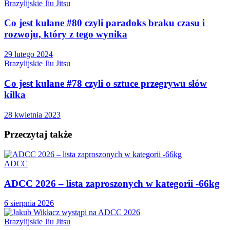
Brazylijskie Jiu Jitsu
Co jest kulane #80 czyli paradoks braku czasu i
rozwoju, który z tego wynika
29 lutego 2024
Brazylijskie Jiu Jitsu
Co jest kulane #78 czyli o sztuce przegrywu słów
kilka
28 kwietnia 2023
Przeczytaj także
ADCC
ADCC 2026 – lista zaproszonych w kategorii -66kg
6 sierpnia 2026
Brazylijskie Jiu Jitsu