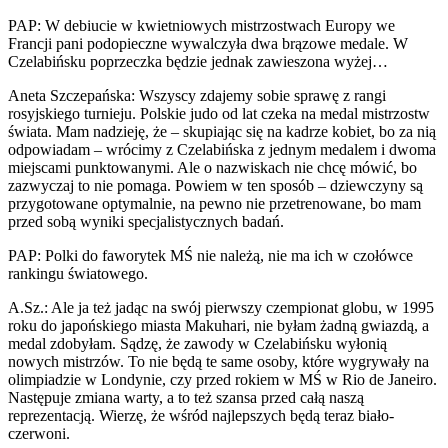
PAP: W debiucie w kwietniowych mistrzostwach Europy we
Francji pani podopieczne wywalczyła dwa brązowe medale. W
Czelabińsku poprzeczka będzie jednak zawieszona wyżej…
Aneta Szczepańska: Wszyscy zdajemy sobie sprawę z rangi
rosyjskiego turnieju. Polskie judo od lat czeka na medal mistrzostw
świata. Mam nadzieję, że – skupiając się na kadrze kobiet, bo za nią
odpowiadam – wrócimy z Czelabińska z jednym medalem i dwoma
miejscami punktowanymi. Ale o nazwiskach nie chcę mówić, bo
zazwyczaj to nie pomaga. Powiem w ten sposób – dziewczyny są
przygotowane optymalnie, na pewno nie przetrenowane, bo mam
przed sobą wyniki specjalistycznych badań.
PAP: Polki do faworytek MŚ nie należą, nie ma ich w czołówce
rankingu światowego.
A.Sz.: Ale ja też jadąc na swój pierwszy czempionat globu, w 1995
roku do japońskiego miasta Makuhari, nie byłam żadną gwiazdą, a
medal zdobyłam. Sądzę, że zawody w Czelabińsku wyłonią
nowych mistrzów. To nie będą te same osoby, które wygrywały na
olimpiadzie w Londynie, czy przed rokiem w MŚ w Rio de Janeiro.
Następuje zmiana warty, a to też szansa przed całą naszą
reprezentacją. Wierzę, że wśród najlepszych będą teraz biało-
czerwoni.